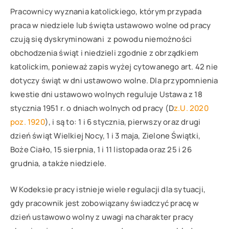
Pracownicy wyznania katolickiego, którym przypada
praca w niedziele lub święta ustawowo wolne od pracy
czują się dyskryminowani z powodu niemożności
obchodzenia świąt i niedzieli zgodnie z obrządkiem
katolickim, ponieważ zapis wyżej cytowanego art. 42 nie
dotyczy świąt w dni ustawowo wolne. Dla przypomnienia
kwestie dni ustawowo wolnych reguluje Ustawa z 18
stycznia 1951 r. o dniach wolnych od pracy (D
z.U. 2020
poz. 1920
), i są to: 1 i 6 stycznia, pierwszy oraz drugi
dzień świąt Wielkiej Nocy, 1 i 3 maja, Zielone Świątki,
Boże Ciało, 15 sierpnia, 1 i 11 listopada oraz 25 i 26
grudnia, a także niedziele.
W Kodeksie pracy istnieje wiele regulacji dla sytuacji,
gdy pracownik jest zobowiązany świadczyć pracę w
dzień ustawowo wolny z uwagi na charakter pracy