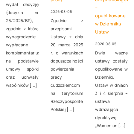
wydał decyzję
–
2026-08-06
(decyzja nr
opublikowane
26/2025/BP),
Zgodnie z
w Dzienniku
zgodnie z którą
przepisami
Ustaw
wynagrodzenie
Ustawy z dnia
2026-08-05
wypłacane
20 marca 2025
komplementariuszowi
r. o warunkach
Dwie ważne
na podstawie
dopuszczalności
ustawy zostały
umowy spółki
powierzania
opublikowane w
oraz uchwały
pracy
Dzienniku
wspólników [...]
cudzoziemcom
Ustaw w dniach
na terytorium
3 i 4 sierpnia –
Rzeczypospolitej
ustawa
Polskiej [...]
wdrażająca
dyrektywę
„Women on [...]