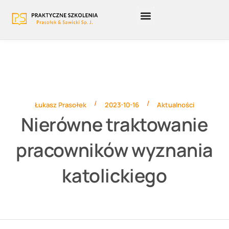
Strona główna
Szkolenia otwarte
Szkolenia zamknięte
Szkolenia BUR
/
/
Łukasz Prasołek
2023-10-16
Aktualności
Nierówne traktowanie
pracowników wyznania
katolickiego