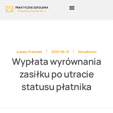
Strona główna
Szkolenia otwarte
Szkolenia zamknięte
Szkolenia BUR
/
/
Łukasz Prasołek
2025-06-10
Aktualności
Wypłata wyrównania
zasiłku po utracie
statusu płatnika