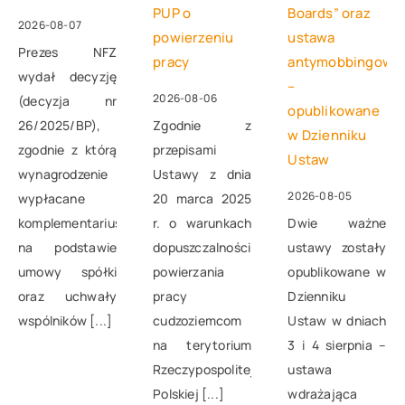
PUP o
Boards” oraz
2026-08-07
powierzeniu
ustawa
Prezes NFZ
pracy
antymobbingowa
wydał decyzję
–
2026-08-06
(decyzja nr
opublikowane
26/2025/BP),
Zgodnie z
w Dzienniku
zgodnie z którą
przepisami
Ustaw
wynagrodzenie
Ustawy z dnia
2026-08-05
wypłacane
20 marca 2025
komplementariuszowi
r. o warunkach
Dwie ważne
na podstawie
dopuszczalności
ustawy zostały
umowy spółki
powierzania
opublikowane w
oraz uchwały
pracy
Dzienniku
wspólników [...]
cudzoziemcom
Ustaw w dniach
na terytorium
3 i 4 sierpnia –
Rzeczypospolitej
ustawa
Polskiej [...]
wdrażająca