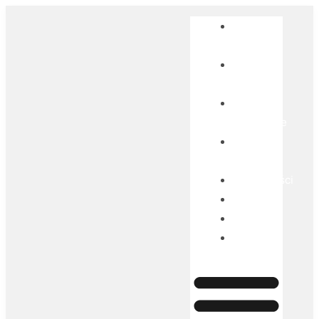
Strona
główna
Szkolenia
otwarte
Szkolenia
zamknięte
Szkolenia
BUR
Aktualności
Blog
O nas
Kontakt