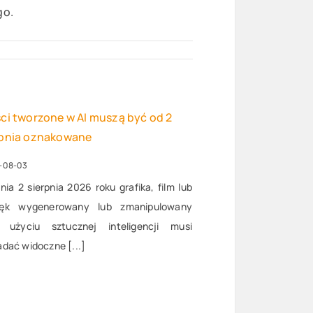
go.
ści tworzone w AI muszą być od 2
rpnia oznakowane
-08-03
nia 2 sierpnia 2026 roku grafika, film lub
ięk wygenerowany lub zmanipulowany
y użyciu sztucznej inteligencji musi
adać widoczne [...]