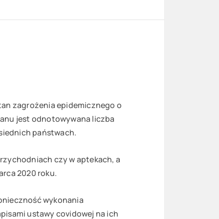
stan zagrożenia epidemicznego o
tanu jest odnotowywana liczba
siednich państwach.
przychodniach czy w aptekach, a
rca 2020 roku.
konieczność wykonania
isami ustawy covidowej na ich