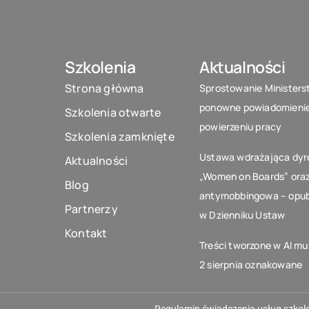
Szkolenia
Aktualności
Strona główna
Sprostowanie Ministers
ponowne powiadomieni
Szkolenia otwarte
powierzeniu pracy
Szkolenia zamknięte
Ustawa wdrażająca dy
Aktualności
„Women on Boards” ora
Blog
antymobbingowa – opu
Partnerzy
w Dzienniku Ustaw
Kontakt
Treści tworzone w AI mu
2 sierpnia oznakowane