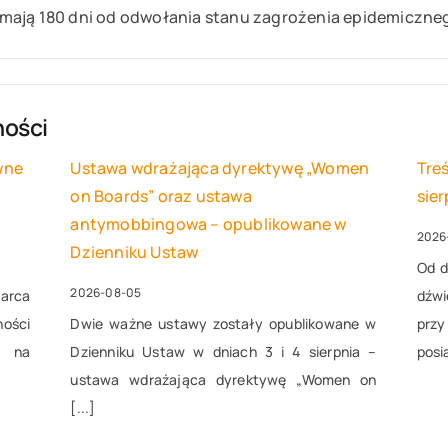
mają 180 dni od odwołania stanu zagrożenia epidemiczne
ności
wne
Ustawa wdrażająca dyrektywę „Women
Tre
on Boards” oraz ustawa
sie
antymobbingowa – opublikowane w
2026
Dzienniku Ustaw
Od d
2026-08-05
marca
dźw
ości
Dwie ważne ustawy zostały opublikowane w
prz
m na
Dzienniku Ustaw w dniach 3 i 4 sierpnia –
posi
ustawa wdrażająca dyrektywę „Women on
[...]