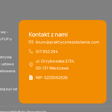
twa –
Kontakt z nami
e PUP o
biuro@praktyczneszkolenia.com
517 952 294‬
rektywę
ul. Grzybowska 2/34,
z ustawa
00-131 Warszawa
blikowane
NIP: 5223062526
szą być od